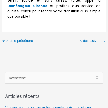
serein, rapide et sans stress. Faites appel à
Déménageur Gironde
et profitez d’un service de
qualité, conçu pour rendre votre transition aussi simple
que possible !
←
Article précédent
Article suivant
→
R
e
c
Articles récents
h
e
10 idées pour organiser votre nouvelle maison après un