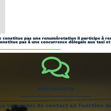
 constitue pas une renumérotation il participe à re
constitue pas à une concurrence déloyale aux taxi et
NOUS CONTACTER
us les modes de contact en fonction de