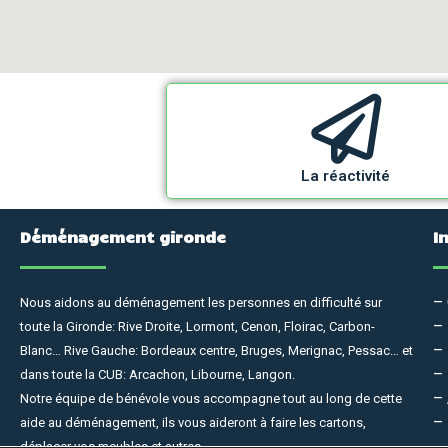
La réactivité
Déménagement gironde
I
–
Nous aidons au déménagement les personnes en difficulté sur
–
toute la Gironde: Rive Droite, Lormont, Cenon, Floirac, Carbon-
–
Blanc… Rive Gauche: Bordeaux centre, Bruges, Merignac, Pessac… et
–
dans toute la CUB: Arcachon, Libourne, Langon.
–
Notre équipe de bénévole vous accompagne tout au long de cette
– 
aide au déménagement, ils vous aideront à faire les cartons,
déplacer vos meubles et autres.