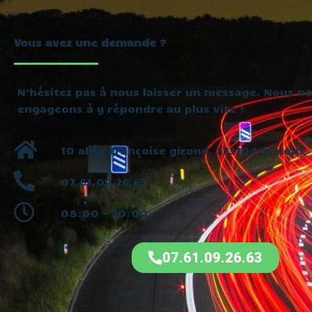
Vous avez une demande ?
N’hésitez pas à nous laisser un message. Nous n
engageons à y répondre au plus vite !
10 allée Françoise girond. 33310 Lormont
07.61.09.26.63
08:00 - 20:00
07.61.09.26.63