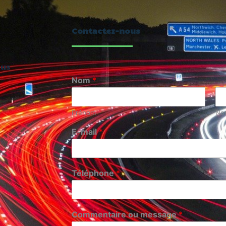
Contactez-nous
ous
Nom
*
Prénom
No
E-mail
*
Téléphone
*
Commentaire ou message
*