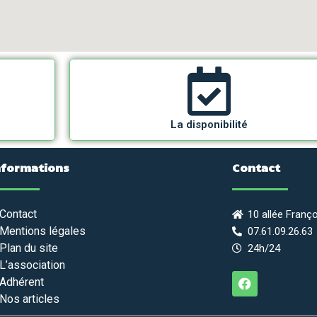
La disponibilité
nformations
Contact
Contact
10 allée Franç
 Mentions légales
07.61.09.26.63
Plan du site
24h/24
L’association
F
Adhérent
a
Nos articles
c
e